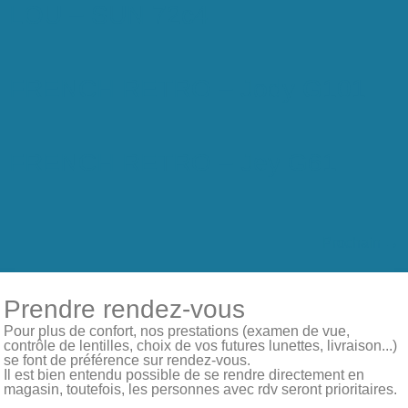
LOU – SUN 72c4
FRENCH RETRO – Jody G101
FRENCH RETRO – Jey G61
Prochain
→
Prendre rendez-vous
Pour plus de confort, nos prestations (examen de vue,
contrôle de lentilles, choix de vos futures lunettes, livraison...)
se font de préférence sur rendez-vous.
Il est bien entendu possible de se rendre directement en
magasin, toutefois, les personnes avec rdv seront prioritaires.