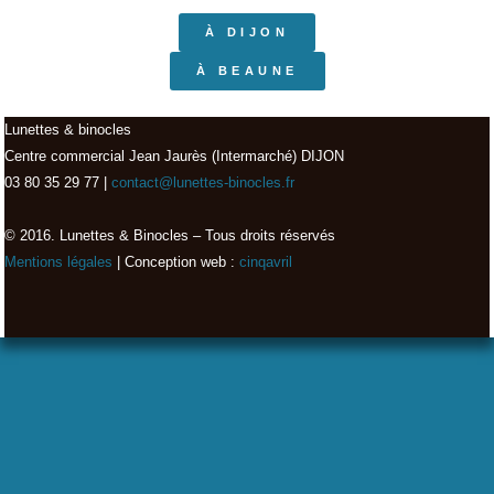
À DIJON
À BEAUNE
Lunettes & binocles
Centre commercial Jean Jaurès (Intermarché) DIJON
03 80 35 29 77 |
contact@lunettes-binocles.fr
© 2016. Lunettes & Binocles – Tous droits réservés​
Mentions légales
| Conception web :
cinqavril