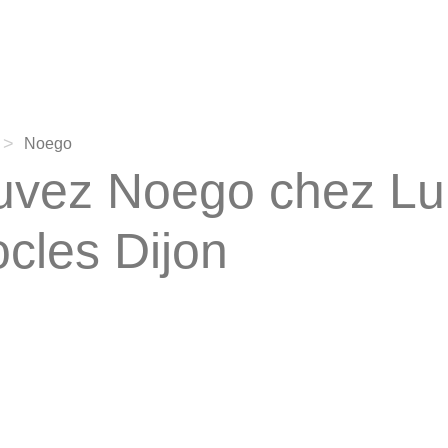
>
Noego
uvez Noego chez Lu
ocles Dijon