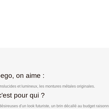
eflect 10
Noego ACID – Reflect 12
ego, on aime :
anslucides et lumineux, les montures métales originales.
'est pour qui ?
ésireuses d'un look futuriste, un brin décallé au budget raisonn