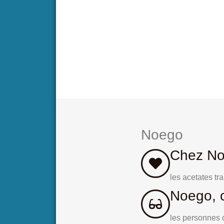
Noego ACID – R
Noego
Chez No
les acetates tr
Noego, c
les personnes d