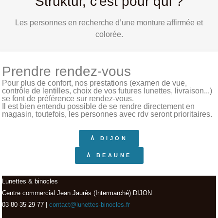
Struktur, c'est pour qui ?
Les personnes en recherche d’une monture affirmée et
colorée.
Prendre rendez-vous
Pour plus de confort, nos prestations (examen de vue,
contrôle de lentilles, choix de vos futures lunettes, livraison...)
se font de préférence sur rendez-vous.
Il est bien entendu possible de se rendre directement en
magasin, toutefois, les personnes avec rdv seront prioritaires.
À DIJON
À BEAUNE
Lunettes & binocles
Centre commercial Jean Jaurès (Intermarché) DIJON
03 80 35 29 77 |
contact@lunettes-binocles.fr