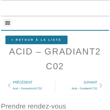
NOS COLLECTIONS
QUI SOMMES-NOUS ?
< RETOUR À LA LISTE
ACID – GRADIANT2
C02
PRÉCÉDENT
SUIVANT
Acid – Geometrics9 C52
Acid – Gradiant4 C01
Prendre rendez-vous