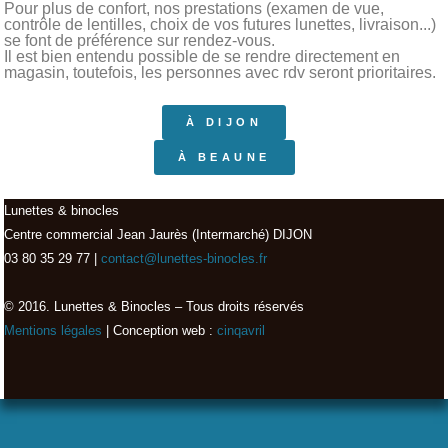
Pour plus de confort, nos prestations (examen de vue,
contrôle de lentilles, choix de vos futures lunettes, livraison...)
se font de préférence sur rendez-vous.
Il est bien entendu possible de se rendre directement en
magasin, toutefois, les personnes avec rdv seront prioritaires.
À DIJON
À BEAUNE
Lunettes & binocles
Centre commercial Jean Jaurès (Intermarché) DIJON
03 80 35 29 77 |
contact@lunettes-binocles.fr
© 2016. Lunettes & Binocles – Tous droits réservés​
Mentions légales
| Conception web :
cinqavril