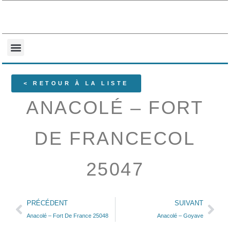
NOS COLLECTIONS
QUI SOMMES-NOUS ?
< RETOUR À LA LISTE
ANACOLÉ – FORT
DE FRANCECOL
25047
PRÉCÉDENT
SUIVANT
Anacolé – Fort De France 25048
Anacolé – Goyave