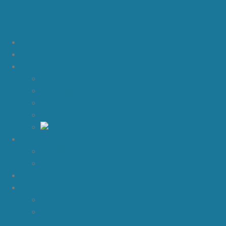
Accueil
Blog
Nos collections
Lunettes hommes et femmes
Nos collections ado
Lunettes solaires
Optikid – Lunettes pour enfants
Services
Lentilles de contact
Contrôles de vue
Qui sommes-nous ?
Prendre RDV
à DIJON
à BEAUNE