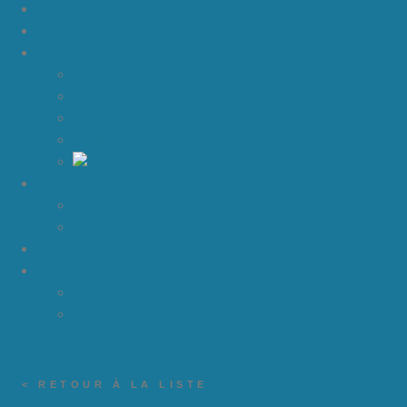
Accueil
Blog
Nos collections
Lunettes hommes et femmes
Nos collections ado
Lunettes solaires
Optikid – Lunettes pour enfants
Services
Lentilles de contact
Contrôles de vue
Qui sommes-nous ?
Prendre RDV
à DIJON
à BEAUNE
< RETOUR À LA LISTE