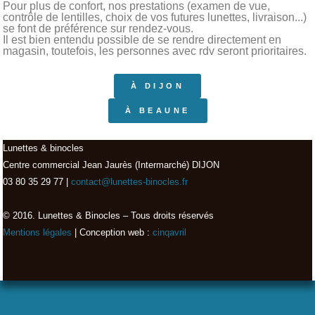
Pour plus de confort, nos prestations (examen de vue,
contrôle de lentilles, choix de vos futures lunettes, livraison...)
se font de préférence sur rendez-vous.
Il est bien entendu possible de se rendre directement en
magasin, toutefois, les personnes avec rdv seront prioritaires.
À DIJON
À BEAUNE
Lunettes & binocles
Centre commercial Jean Jaurès (Intermarché) DIJON
03 80 35 29 77 |
contact@lunettes-binocles.fr
© 2016. Lunettes & Binocles – Tous droits réservés​
Mentions légales
| Conception web :
cinqavril