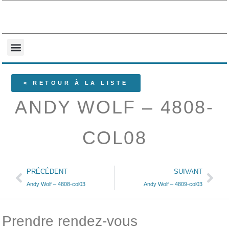
NOS COLLECTIONS
QUI SOMMES-NOUS ?
< RETOUR À LA LISTE
ANDY WOLF – 4808-
COL08
PRÉCÉDENT
SUIVANT
Andy Wolf – 4808-col03
Andy Wolf – 4809-col03
Prendre rendez-vous