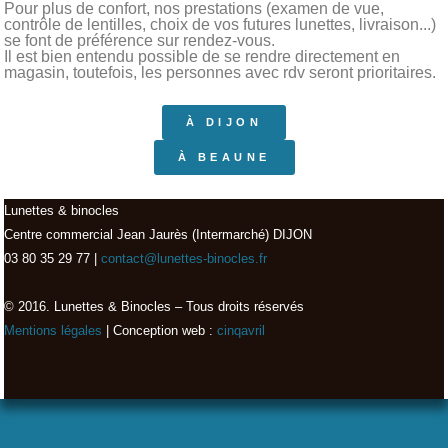
Pour plus de confort, nos prestations (examen de vue,
contrôle de lentilles, choix de vos futures lunettes, livraison...)
se font de préférence sur rendez-vous.
Il est bien entendu possible de se rendre directement en
magasin, toutefois, les personnes avec rdv seront prioritaires.
À DIJON
À BEAUNE
Lunettes & binocles
Centre commercial Jean Jaurès (Intermarché) DIJON
03 80 35 29 77 |
contact@lunettes-binocles.fr
© 2016. Lunettes & Binocles – Tous droits réservés​
Mentions légales
| Conception web :
cinqavril