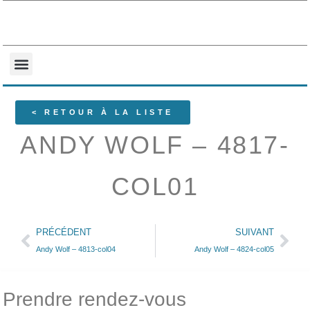
NOS COLLECTIONS
QUI SOMMES-NOUS ?
< RETOUR À LA LISTE
ANDY WOLF – 4817-
COL01
PRÉCÉDENT
SUIVANT
Andy Wolf – 4813-col04
Andy Wolf – 4824-col05
Prendre rendez-vous