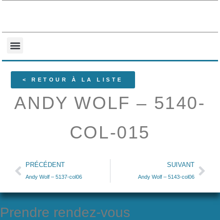
NOS COLLECTIONS
QUI SOMMES-NOUS ?
< RETOUR À LA LISTE
ANDY WOLF – 5140-
COL-015
PRÉCÉDENT
SUIVANT
Andy Wolf – 5137-col06
Andy Wolf – 5143-col06
Prendre rendez-vous