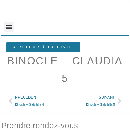
NOS COLLECTIONS
QUI SOMMES-NOUS ?
< RETOUR À LA LISTE
BINOCLE – CLAUDIA
5
PRÉCÉDENT
SUIVANT
Binocle – Gabriella 4
Binocle – Gabriella 5
Prendre rendez-vous