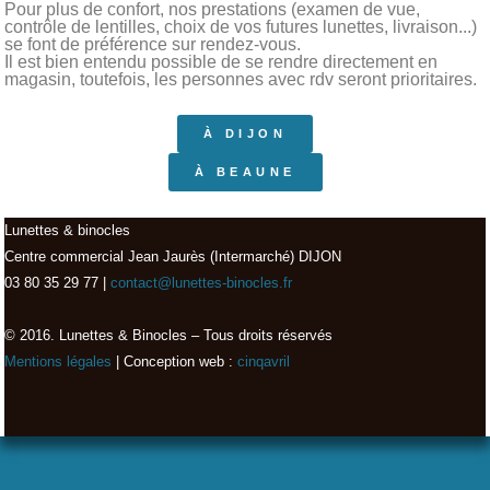
Pour plus de confort, nos prestations (examen de vue,
contrôle de lentilles, choix de vos futures lunettes, livraison...)
se font de préférence sur rendez-vous.
Il est bien entendu possible de se rendre directement en
magasin, toutefois, les personnes avec rdv seront prioritaires.
À DIJON
À BEAUNE
Lunettes & binocles
Centre commercial Jean Jaurès (Intermarché) DIJON
03 80 35 29 77 |
contact@lunettes-binocles.fr
© 2016. Lunettes & Binocles – Tous droits réservés​
Mentions légales
| Conception web :
cinqavril