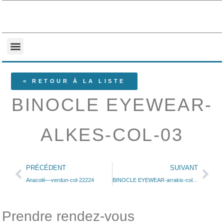
NOS COLLECTIONS
QUI SOMMES-NOUS ?
< RETOUR À LA LISTE
BINOCLE EYEWEAR-
ALKES-COL-03
PRÉCÉDENT
SUIVANT
Anacolé—verdun-col-22224
BINOCLE EYEWEAR-arrakis-col-03
Prendre rendez-vous