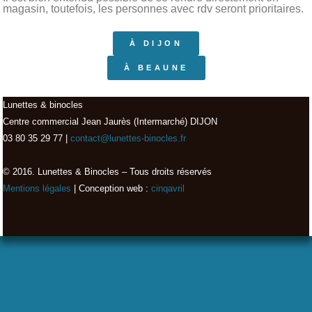
magasin, toutefois, les personnes avec rdv seront prioritaires.
À DIJON
À BEAUNE
Lunettes & binocles
Centre commercial Jean Jaurès (Intermarché) DIJON
03 80 35 29 77 |
contact@lunettes-binocles.fr
© 2016. Lunettes & Binocles – Tous droits réservés​
Mentions légales
| Conception web :
cinqavril