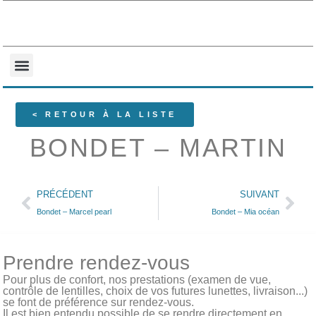
NOS COLLECTIONS
QUI SOMMES-NOUS ?
< RETOUR À LA LISTE
BONDET – MARTIN
PRÉCÉDENT
SUIVANT
Bondet – Marcel pearl
Bondet – Mia océan
Prendre rendez-vous
Pour plus de confort, nos prestations (examen de vue,
contrôle de lentilles, choix de vos futures lunettes, livraison...)
se font de préférence sur rendez-vous.
Il est bien entendu possible de se rendre directement en