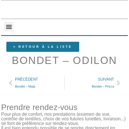
NOS COLLECTIONS
QUI SOMMES-NOUS ?
< RETOUR À LA LISTE
BONDET – ODILON
PRÉCÉDENT
SUIVANT
Bondet – Ninja
Bondet – Prisca
Prendre rendez-vous
Pour plus de confort, nos prestations (examen de vue,
contrôle de lentilles, choix de vos futures lunettes, livraison...)
se font de préférence sur rendez-vous.
Il est bien entendu possible de se rendre directement en