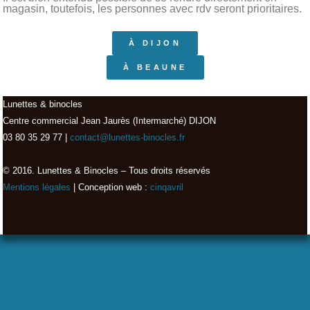
magasin, toutefois, les personnes avec rdv seront prioritaires.
À DIJON
À BEAUNE
Lunettes & binocles
Centre commercial Jean Jaurès (Intermarché) DIJON
03 80 35 29 77 |
contact@lunettes-binocles.fr
© 2016. Lunettes & Binocles – Tous droits réservés​
Mentions légales
| Conception web :
cinqavril