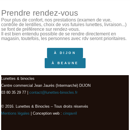
Prendre rendez-vous
Pour plus de confort, nos prestations (examen de vue,
contrôle de lentilles, choix de vos futures lunettes, livraison...)
se font de préférence sur rendez-vous.
Il est bien entendu possible de se rendre directement en
magasin, toutefois, les personnes avec rdv seront prioritaires.
À DIJON
À BEAUNE
Lunettes & binocles
Centre commercial Jean Jaurès (Intermarché) DIJON
03 80 35 29 77 |
contact@lunettes-binocles.fr
© 2016. Lunettes & Binocles – Tous droits réservés​
Mentions légales
| Conception web :
cinqavril