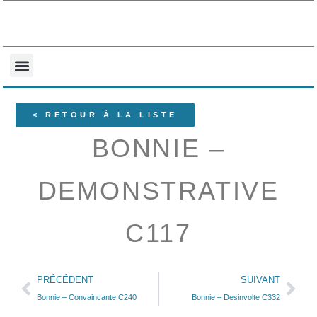
NOS COLLECTIONS
QUI SOMMES-NOUS ?
< RETOUR À LA LISTE
BONNIE –
DEMONSTRATIVE
C117
PRÉCÉDENT
SUIVANT
Bonnie – Convaincante C240
Bonnie – Desinvolte C332