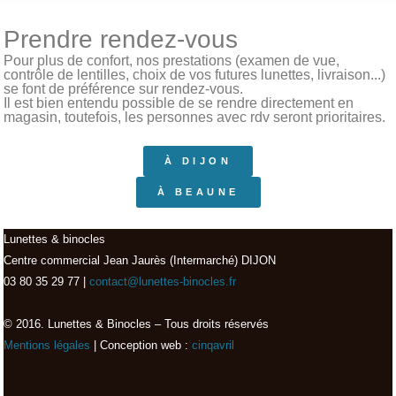
Prendre rendez-vous
Pour plus de confort, nos prestations (examen de vue,
contrôle de lentilles, choix de vos futures lunettes, livraison...)
se font de préférence sur rendez-vous.
Il est bien entendu possible de se rendre directement en
magasin, toutefois, les personnes avec rdv seront prioritaires.
À DIJON
À BEAUNE
Lunettes & binocles
Centre commercial Jean Jaurès (Intermarché) DIJON
03 80 35 29 77 |
contact@lunettes-binocles.fr
© 2016. Lunettes & Binocles – Tous droits réservés​
Mentions légales
| Conception web :
cinqavril