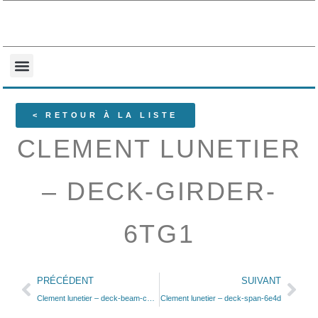
NOS COLLECTIONS
QUI SOMMES-NOUS ?
< RETOUR À LA LISTE
CLEMENT LUNETIER
– DECK-GIRDER-
6TG1
PRÉCÉDENT
SUIVANT
Clement lunetier – deck-beam-col-6tr1
Clement lunetier – deck-span-6e4d