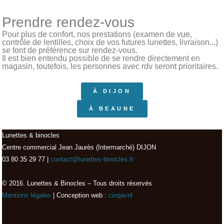
Prendre rendez-vous
Pour plus de confort, nos prestations (examen de vue,
contrôle de lentilles, choix de vos futures lunettes, livraison...)
se font de préférence sur rendez-vous.
Il est bien entendu possible de se rendre directement en
magasin, toutefois, les personnes avec rdv seront prioritaires.
À DIJON
À BEAUNE
Lunettes & binocles
Centre commercial Jean Jaurès (Intermarché) DIJON
03 80 35 29 77 |
contact@lunettes-binocles.fr
© 2016. Lunettes & Binocles – Tous droits réservés​
Mentions légales
| Conception web :
cinqavril