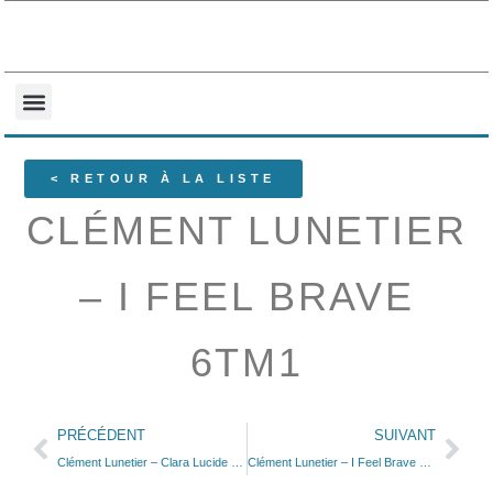
NOS COLLECTIONS
QUI SOMMES-NOUS ?
< RETOUR À LA LISTE
CLÉMENT LUNETIER
– I FEEL BRAVE
6TM1
PRÉCÉDENT
SUIVANT
Clément Lunetier – Clara Lucide 6Tp7
Clément Lunetier – I Feel Brave 6Tp7