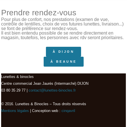
Prendre rendez-vous
Pour plus de confort, nos prestations (examen de vue,
contrôle de lentilles, choix de vos futures lunettes, livraison...)
se font de préférence sur rendez-vous.
Il est bien entendu possible de se rendre directement en
magasin, toutefois, les personnes avec rdv seront prioritaires.
À DIJON
À BEAUNE
Lunettes & binocles
Centre commercial Jean Jaurès (Intermarché) DIJON
03 80 35 29 77 |
contact@lunettes-binocles.fr
© 2016. Lunettes & Binocles – Tous droits réservés​
Mentions légales
| Conception web :
cinqavril