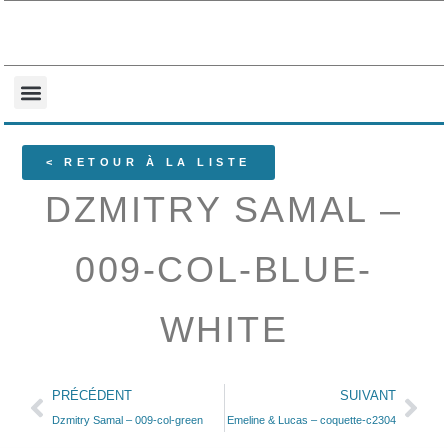
NOS COLLECTIONS
QUI SOMMES-NOUS ?
< RETOUR À LA LISTE
DZMITRY SAMAL –
009-COL-BLUE-
WHITE
PRÉCÉDENT
SUIVANT
Dzmitry Samal – 009-col-green
Emeline & Lucas – coquette-c2304