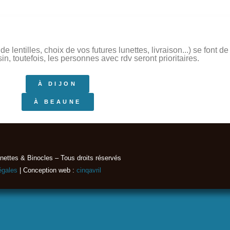
 lentilles, choix de vos futures lunettes, livraison...) se font 
, toutefois, les personnes avec rdv seront prioritaires.
À DIJON
À BEAUNE
nettes & Binocles – Tous droits réservés​
égales
| Conception web :
cinqavril