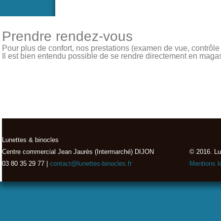
Prendre rendez-vous
Pour plus de confort, nos prestations (examen de vue, contrôle de
Il est bien entendu possible de se rendre directement en magasin
Lunettes & binocles
Centre commercial Jean Jaurès (Intermarché) DIJON
© 2016. Lu
03 80 35 29 77 |
contact@lunettes-binocles.fr
Mentions l