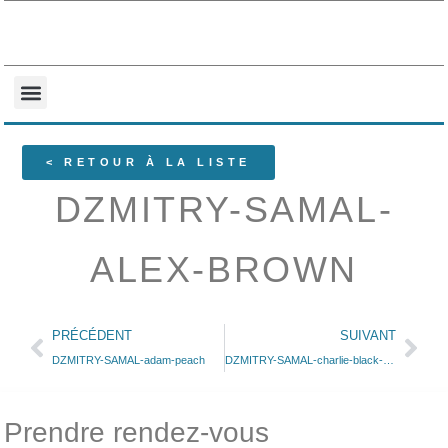
NOS COLLECTIONS
QUI SOMMES-NOUS ?
< RETOUR À LA LISTE
DZMITRY-SAMAL-
ALEX-BROWN
PRÉCÉDENT
SUIVANT
DZMITRY-SAMAL-adam-peach
DZMITRY-SAMAL-charlie-black-mat
Prendre rendez-vous