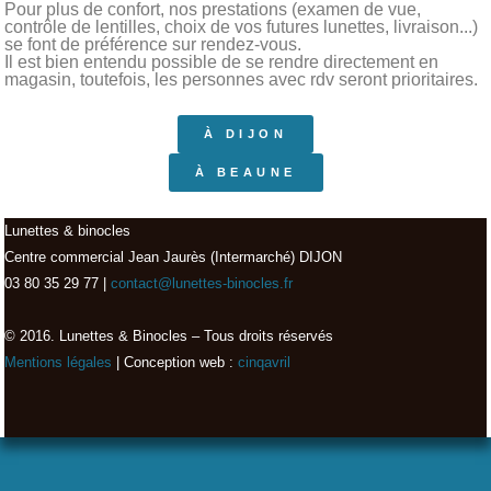
Pour plus de confort, nos prestations (examen de vue,
contrôle de lentilles, choix de vos futures lunettes, livraison...)
se font de préférence sur rendez-vous.
Il est bien entendu possible de se rendre directement en
magasin, toutefois, les personnes avec rdv seront prioritaires.
À DIJON
À BEAUNE
Lunettes & binocles
Centre commercial Jean Jaurès (Intermarché) DIJON
03 80 35 29 77 |
contact@lunettes-binocles.fr
© 2016. Lunettes & Binocles – Tous droits réservés​
Mentions légales
| Conception web :
cinqavril