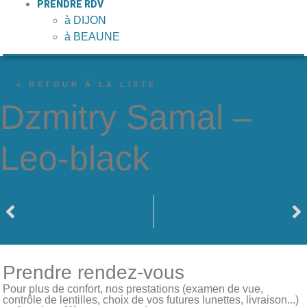
PRENDRE RDV
à DIJON
à BEAUNE
< RETOUR À LA LISTE
Dzmitry Samal –
Leo-black
PRÉCÉDENT
SUIVANT
Dzmitry Samal – Leo-Black-mat
Dzmitry Samal – Hugo-black
Prendre rendez-vous
Pour plus de confort, nos prestations (examen de vue,
contrôle de lentilles, choix de vos futures lunettes, livraison...)