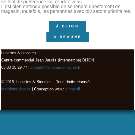
se font de préférence sur rendez-vous.
Il est bien entendu possible de se rendre directement en
magasin, toutefois, les personnes avec rdv seront prioritaires.
À DIJON
À BEAUNE
Lunettes & binocles
Centre commercial Jean Jaurès (Intermarché) DIJON
03 80 35 29 77 |
contact@lunettes-binocles.fr
© 2016. Lunettes & Binocles – Tous droits réservés​
Mentions légales
| Conception web :
cinqavril