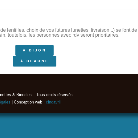
 lentilles, choix de vos futures lunettes, livraison...) se font 
, toutefois, les personnes avec rdv seront prioritaires.
À DIJON
À BEAUNE
nettes & Binocles – Tous droits réservés​
égales
| Conception web :
cinqavril