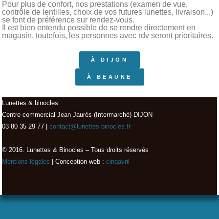
Pour plus de confort, nos prestations (examen de vue,
contrôle de lentilles, choix de vos futures lunettes, livraison...)
se font de préférence sur rendez-vous.
Il est bien entendu possible de se rendre directement en
magasin, toutefois, les personnes avec rdv seront prioritaires.
À DIJON
À BEAUNE
Lunettes & binocles
Centre commercial Jean Jaurès (Intermarché) DIJON
03 80 35 29 77 |
contact@lunettes-binocles.fr
© 2016. Lunettes & Binocles – Tous droits réservés​
Mentions légales
| Conception web :
cinqavril