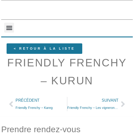
NOS COLLECTIONS
QUI SOMMES-NOUS ?
< RETOUR À LA LISTE
FRIENDLY FRENCHY
– KURUN
PRÉCÉDENT
SUIVANT
Friendly Frenchy – Kareg
Friendly Frenchy – Les vigneronnes – Barhic
Prendre rendez-vous