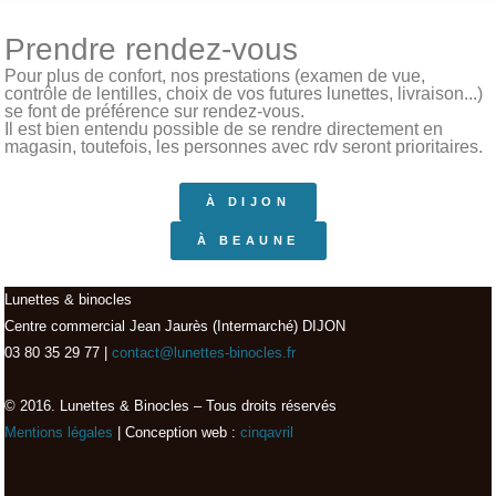
Prendre rendez-vous
Pour plus de confort, nos prestations (examen de vue,
contrôle de lentilles, choix de vos futures lunettes, livraison...)
se font de préférence sur rendez-vous.
Il est bien entendu possible de se rendre directement en
magasin, toutefois, les personnes avec rdv seront prioritaires.
À DIJON
À BEAUNE
Lunettes & binocles
Centre commercial Jean Jaurès (Intermarché) DIJON
03 80 35 29 77 |
contact@lunettes-binocles.fr
© 2016. Lunettes & Binocles – Tous droits réservés​
Mentions légales
| Conception web :
cinqavril