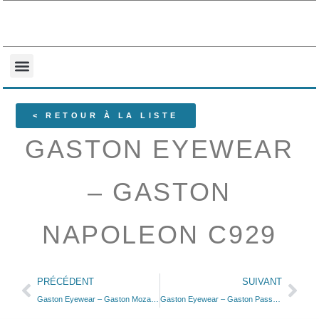
NOS COLLECTIONS
QUI SOMMES-NOUS ?
< RETOUR À LA LISTE
GASTON EYEWEAR
– GASTON
NAPOLEON C929
PRÉCÉDENT
SUIVANT
Gaston Eyewear – Gaston Mozart C798
Gaston Eyewear – Gaston Passage De Larsenal C796