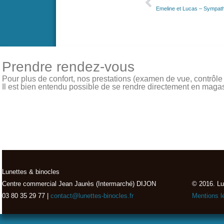
Emeline et Lucas – Sympat
Prendre rendez-vous
Pour plus de confort, nos prestations (examen de vue, contrôle de
Il est bien entendu possible de se rendre directement en magasin
Lunettes & binocles
Centre commercial Jean Jaurès (Intermarché) DIJON
© 2016. Lu
03 80 35 29 77 |
contact@lunettes-binocles.fr
Mentions l