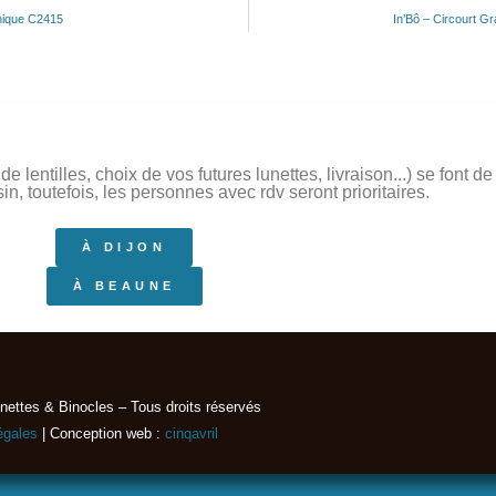
hique C2415
In’Bô – Circourt G
 lentilles, choix de vos futures lunettes, livraison...) se font 
, toutefois, les personnes avec rdv seront prioritaires.
À DIJON
À BEAUNE
nettes & Binocles – Tous droits réservés​
égales
| Conception web :
cinqavril