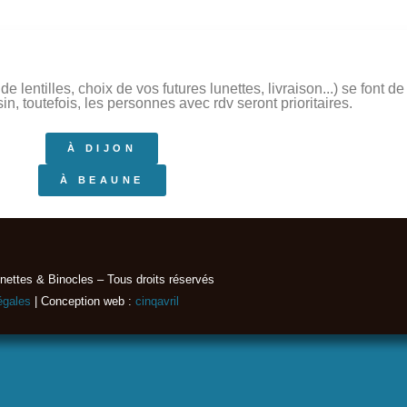
 lentilles, choix de vos futures lunettes, livraison...) se font 
, toutefois, les personnes avec rdv seront prioritaires.
À DIJON
À BEAUNE
nettes & Binocles – Tous droits réservés​
égales
| Conception web :
cinqavril