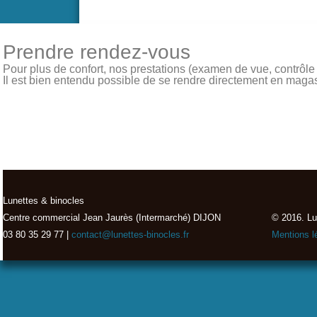
Prendre rendez-vous
Pour plus de confort, nos prestations (examen de vue, contrôle de
Il est bien entendu possible de se rendre directement en magasin
Lunettes & binocles
Centre commercial Jean Jaurès (Intermarché) DIJON
© 2016. Lu
03 80 35 29 77 |
contact@lunettes-binocles.fr
Mentions l