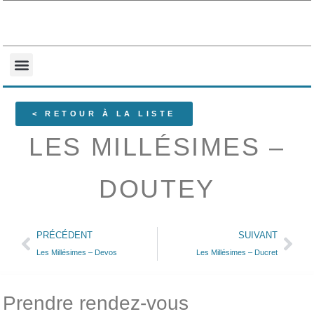
NOS COLLECTIONS
QUI SOMMES-NOUS ?
< RETOUR À LA LISTE
LES MILLÉSIMES –
DOUTEY
PRÉCÉDENT
SUIVANT
Les Millésimes – Devos
Les Millésimes – Ducret
Prendre rendez-vous