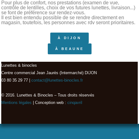
Pour plus de confort, nos prestations (examen de vue,
contrôle de lentilles, choix de vos futures lunettes, livraison...)
se font de préférence sur rendez-vous.
Il est bien entendu possible de se rendre directement en
magasin, toutefois, les personnes avec rdv seront prioritaires.
À DIJON
À BEAUNE
Lunettes & binocles
Centre commercial Jean Jaurès (Intermarché) DIJON
03 80 35 29 77 |
contact@lunettes-binocles.fr
© 2016. Lunettes & Binocles – Tous droits réservés​
Mentions légales
| Conception web :
cinqavril