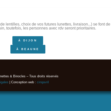
 lentilles, choix de vos futures lunettes, livraison...) se font 
, toutefois, les personnes avec rdv seront prioritaires.
À DIJON
À BEAUNE
nettes & Binocles – Tous droits réservés​
égales
| Conception web :
cinqavril