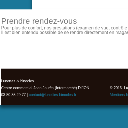
Prendre rendez-vous
Pour plus de confort, nos prestations (examen de vue, contrôle de
Il est bien entendu possible de se rendre directement en magasin
Lunettes & binocles
Centre commercial Jean Jaurès (Intermarché) DIJON
© 2016. Lu
03 80 35 29 77 |
contact@lunettes-binocles.fr
Mentions l