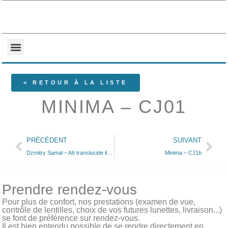
NOS COLLECTIONS
QUI SOMMES-NOUS ?
< RETOUR À LA LISTE
MINIMA – CJ01
PRÉCÉDENT
SUIVANT
Dzmitry Samal – A6 translucide liseret bleu
Minima – CJ1b
Prendre rendez-vous
Pour plus de confort, nos prestations (examen de vue,
contrôle de lentilles, choix de vos futures lunettes, livraison...)
se font de préférence sur rendez-vous.
Il est bien entendu possible de se rendre directement en