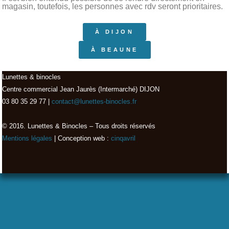
magasin, toutefois, les personnes avec rdv seront prioritaires.
À DIJON
À BEAUNE
Lunettes & binocles
Centre commercial Jean Jaurès (Intermarché) DIJON
03 80 35 29 77 |
contact@lunettes-binocles.fr
© 2016. Lunettes & Binocles – Tous droits réservés​
Mentions légales
| Conception web :
cinqavril