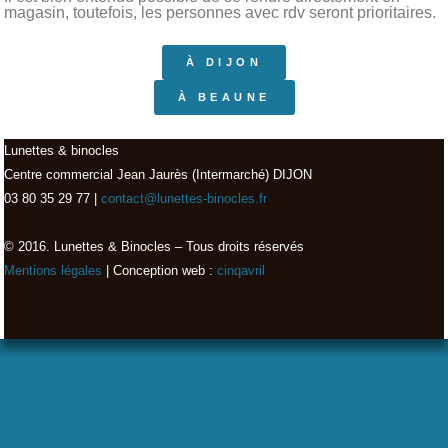
magasin, toutefois, les personnes avec rdv seront prioritaires.
À DIJON
À BEAUNE
Lunettes & binocles
Centre commercial Jean Jaurès (Intermarché) DIJON
03 80 35 29 77 |
contact@lunettes-binocles.fr
© 2016. Lunettes & Binocles – Tous droits réservés​
Mentions légales
| Conception web :
cinqavril