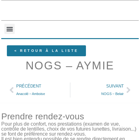
NOS COLLECTIONS
QUI SOMMES-NOUS ?
< RETOUR À LA LISTE
NOGS – AYMIE
PRÉCÉDENT
SUIVANT
Anacolé – Amboise
NOGS – Belair
Prendre rendez-vous
Pour plus de confort, nos prestations (examen de vue,
contrôle de lentilles, choix de vos futures lunettes, livraison...)
se font de préférence sur rendez-vous.
Il est bien entendu possible de se rendre directement en