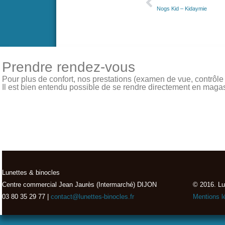
Nogs Kid – Kidaymie
Prendre rendez-vous
Pour plus de confort, nos prestations (examen de vue, contrôle de
Il est bien entendu possible de se rendre directement en magasin
Lunettes & binocles
Centre commercial Jean Jaurès (Intermarché) DIJON
© 2016. Lu
03 80 35 29 77 |
contact@lunettes-binocles.fr
Mentions l