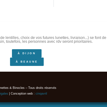
 lentilles, choix de vos futures lunettes, livraison...) se font 
, toutefois, les personnes avec rdv seront prioritaires.
À DIJON
À BEAUNE
nettes & Binocles – Tous droits réservés​
égales
| Conception web :
cinqavril