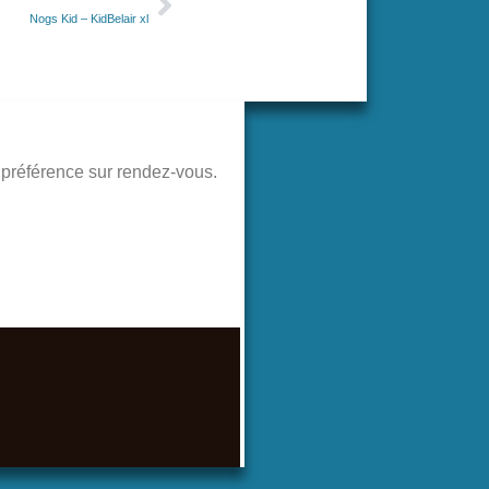
Nogs Kid – KidBelair xl
de préférence sur rendez-vous.