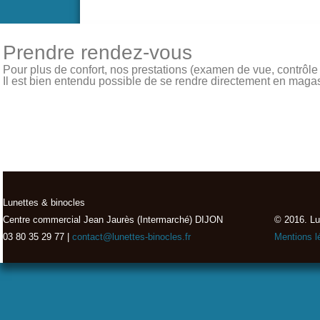
Prendre rendez-vous
Pour plus de confort, nos prestations (examen de vue, contrôle de
Il est bien entendu possible de se rendre directement en magasin
Lunettes & binocles
Centre commercial Jean Jaurès (Intermarché) DIJON
© 2016. Lu
03 80 35 29 77 |
contact@lunettes-binocles.fr
Mentions l