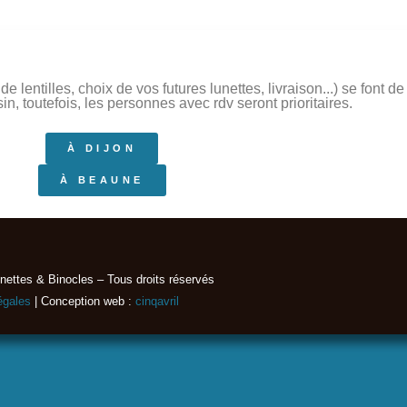
 lentilles, choix de vos futures lunettes, livraison...) se font 
, toutefois, les personnes avec rdv seront prioritaires.
À DIJON
À BEAUNE
nettes & Binocles – Tous droits réservés​
égales
| Conception web :
cinqavril