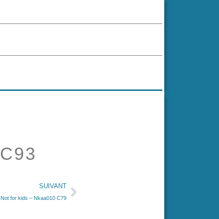
 C93
SUIVANT
Not for kids – Nkaa010 C79