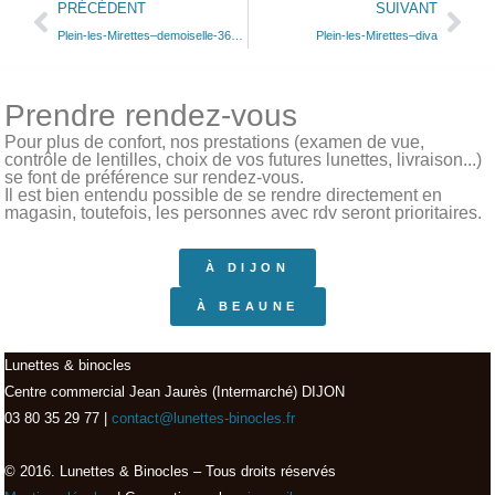
PRÉCÉDENT
SUIVANT
Plein-les-Mirettes–demoiselle-36-col-516
Plein-les-Mirettes–diva
Prendre rendez-vous
Pour plus de confort, nos prestations (examen de vue,
contrôle de lentilles, choix de vos futures lunettes, livraison...)
se font de préférence sur rendez-vous.
Il est bien entendu possible de se rendre directement en
magasin, toutefois, les personnes avec rdv seront prioritaires.
À DIJON
À BEAUNE
Lunettes & binocles
Centre commercial Jean Jaurès (Intermarché) DIJON
03 80 35 29 77 |
contact@lunettes-binocles.fr
© 2016. Lunettes & Binocles – Tous droits réservés​