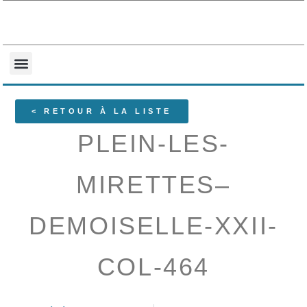
NOS COLLECTIONS
QUI SOMMES-NOUS ?
< RETOUR À LA LISTE
PLEIN-LES-
MIRETTES–
DEMOISELLE-XXII-
COL-464