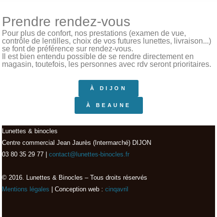
Prendre rendez-vous
Pour plus de confort, nos prestations (examen de vue,
contrôle de lentilles, choix de vos futures lunettes, livraison...)
se font de préférence sur rendez-vous.
Il est bien entendu possible de se rendre directement en
magasin, toutefois, les personnes avec rdv seront prioritaires.
À DIJON
À BEAUNE
Lunettes & binocles
Centre commercial Jean Jaurès (Intermarché) DIJON
03 80 35 29 77 |
contact@lunettes-binocles.fr
© 2016. Lunettes & Binocles – Tous droits réservés​
Mentions légales
| Conception web :
cinqavril