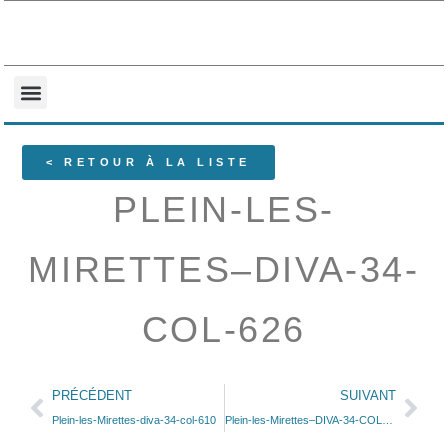
NOS COLLECTIONS
QUI SOMMES-NOUS ?
< RETOUR À LA LISTE
PLEIN-LES-
MIRETTES–DIVA-34-
COL-626
PRÉCÉDENT
SUIVANT
Plein-les-Mirettes-diva-34-col-610
Plein-les-Mirettes–DIVA-34-COL-638