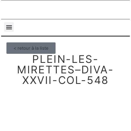
NOS COLLECTIONS
QUI SOMMES-NOUS ?
< retour à la liste
PLEIN-LES-
MIRETTES–DIVA-
XXVII-COL-548