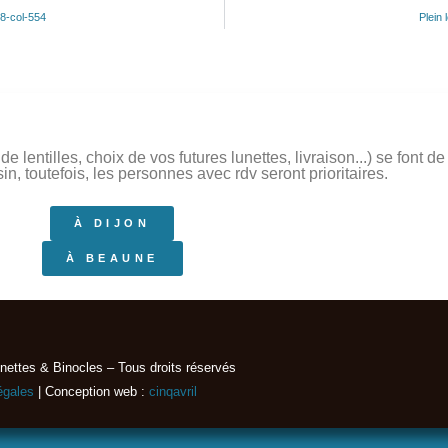
28-col-554
Plein 
 lentilles, choix de vos futures lunettes, livraison...) se font 
, toutefois, les personnes avec rdv seront prioritaires.
À DIJON
À BEAUNE
nettes & Binocles – Tous droits réservés​
égales
| Conception web :
cinqavril