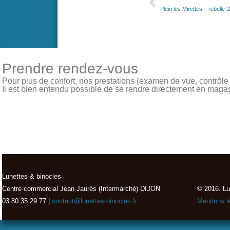
Plein les Mirettes – rebelle-
Prendre rendez-vous
Pour plus de confort, nos prestations (examen de vue, contrôle de
Il est bien entendu possible de se rendre directement en magasin
Lunettes & binocles
Centre commercial Jean Jaurès (Intermarché) DIJON
© 2016. Lu
03 80 35 29 77 |
contact@lunettes-binocles.fr
Mentions l