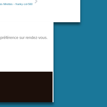
les Mirettes – franky-col-560
de préférence sur rendez-vous.