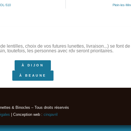
COL-510
Plein-les-M
 lentilles, choix de vos futures lunettes, livraison...) se font 
, toutefois, les personnes avec rdv seront prioritaires.
À DIJON
À BEAUNE
nettes & Binocles – Tous droits réservés​
égales
| Conception web :
cinqavril