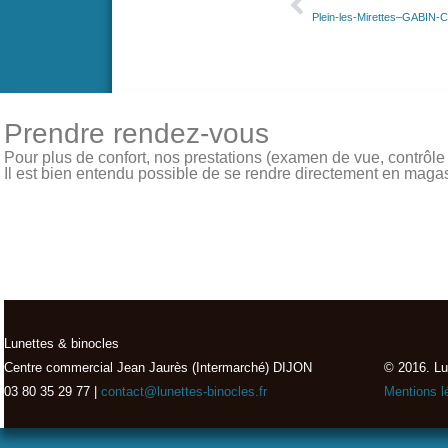
Plein-les-Mirettes–GABIN-
Prendre rendez-vous
Pour plus de confort, nos prestations (examen de vue, contrôle de
Il est bien entendu possible de se rendre directement en magasin
Lunettes & binocles
Centre commercial Jean Jaurès (Intermarché) DIJON
© 2016. Lu
03 80 35 29 77 |
contact@lunettes-binocles.fr
Mentions l