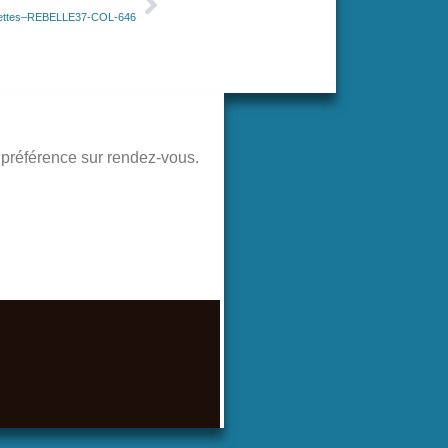
irettes–REBELLE37-COL-646
de préférence sur rendez-vous.