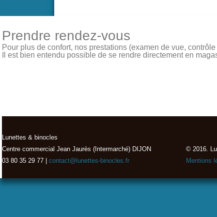
Prendre rendez-vous
Pour plus de confort, nos prestations (examen de vue, contrôle de
Il est bien entendu possible de se rendre directement en magasin
Lunettes & binocles
Centre commercial Jean Jaurès (Intermarché) DIJON
© 2016. Lu
03 80 35 29 77 |
contact@lunettes-binocles.fr
Mentions l