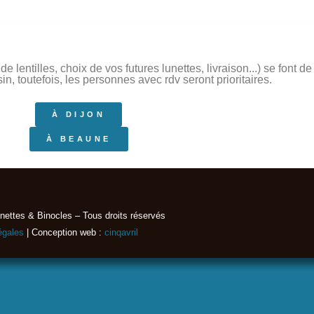
 lentilles, choix de vos futures lunettes, livraison...) se font 
, toutefois, les personnes avec rdv seront prioritaires.
À DIJON
À BEAUNE
nettes & Binocles – Tous droits réservés​
égales
| Conception web :
cinqavril