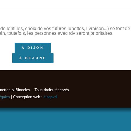
 lentilles, choix de vos futures lunettes, livraison...) se font 
, toutefois, les personnes avec rdv seront prioritaires.
À DIJON
À BEAUNE
nettes & Binocles – Tous droits réservés​
égales
| Conception web :
cinqavril