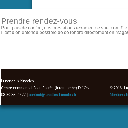
Prendre rendez-vous
Pour plus de confort, nos prestations (examen de vue, contrôle de
Il est bien entendu possible de se rendre directement en magasin
Lunettes & binocles
Centre commercial Jean Jaurès (Intermarché) DIJON
© 2016. Lu
03 80 35 29 77 |
contact@lunettes-binocles.fr
Mentions l