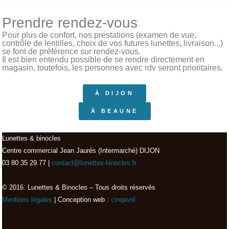
Prendre rendez-vous
Pour plus de confort, nos prestations (examen de vue,
contrôle de lentilles, choix de vos futures lunettes, livraison...)
se font de préférence sur rendez-vous.
Il est bien entendu possible de se rendre directement en
magasin, toutefois, les personnes avec rdv seront prioritaires.
À DIJON
À BEAUNE
Lunettes & binocles
Centre commercial Jean Jaurès (Intermarché) DIJON
03 80 35 29 77 |
contact@lunettes-binocles.fr
© 2016. Lunettes & Binocles – Tous droits réservés​
Mentions légales
| Conception web :
cinqavril