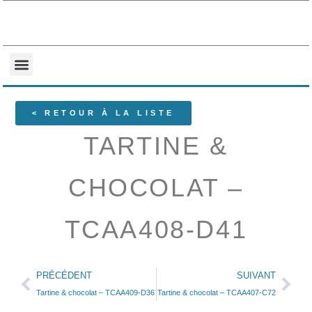
NOS COLLECTIONS
QUI SOMMES-NOUS ?
< RETOUR À LA LISTE
TARTINE &
CHOCOLAT –
TCAA408-D41
PRÉCÉDENT
SUIVANT
Tartine & chocolat – TCAA409-D36
Tartine & chocolat – TCAA407-C72