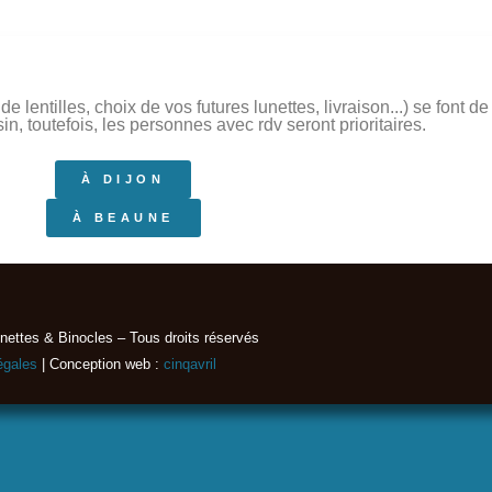
 lentilles, choix de vos futures lunettes, livraison...) se font 
, toutefois, les personnes avec rdv seront prioritaires.
À DIJON
À BEAUNE
nettes & Binocles – Tous droits réservés​
égales
| Conception web :
cinqavril