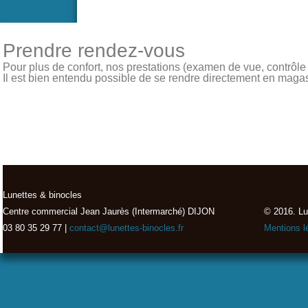
Prendre rendez-vous
Pour plus de confort, nos prestations (examen de vue, contrôle de
Il est bien entendu possible de se rendre directement en magasin
Lunettes & binocles
Centre commercial Jean Jaurès (Intermarché) DIJON
© 2016. Lu
03 80 35 29 77 |
contact@lunettes-binocles.fr
Mentions l