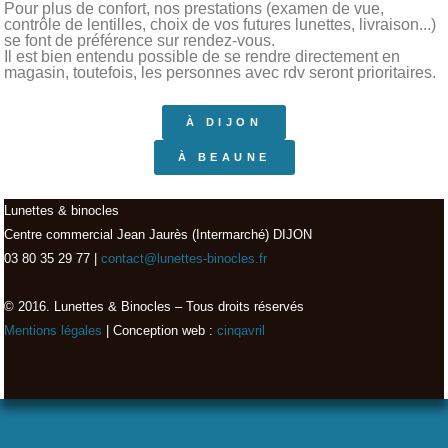
Pour plus de confort, nos prestations (examen de vue,
contrôle de lentilles, choix de vos futures lunettes, livraison...)
se font de préférence sur rendez-vous.
Il est bien entendu possible de se rendre directement en
magasin, toutefois, les personnes avec rdv seront prioritaires.
À DIJON
À BEAUNE
Lunettes & binocles
Centre commercial Jean Jaurès (Intermarché) DIJON
03 80 35 29 77 |
contact@lunettes-binocles.fr
© 2016. Lunettes & Binocles – Tous droits réservés​
Mentions légales
| Conception web :
cinqavril