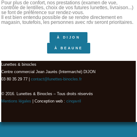
Pour plus de confort, nos prestations (examen de vue,
contrôle de lentilles, choix de vos futures lunettes, livraison...)
se font de préférence sur rendez-vous.
Il est bien entendu possible de se rendre directement en
magasin, toutefois, les personnes avec rdv seront prioritaires.
À DIJON
À BEAUNE
Lunettes & binocles
Centre commercial Jean Jaurès (Intermarché) DIJON
03 80 35 29 77 |
contact@lunettes-binocles.fr
© 2016. Lunettes & Binocles – Tous droits réservés​
Mentions légales
| Conception web :
cinqavril