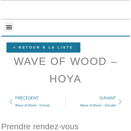
NOS COLLECTIONS
QUI SOMMES-NOUS ?
< RETOUR À LA LISTE
WAVE OF WOOD –
HOYA
PRÉCÉDENT
SUIVANT
Wave of Wood – Grenat
Wave of Wood – Ziricotte
Prendre rendez-vous