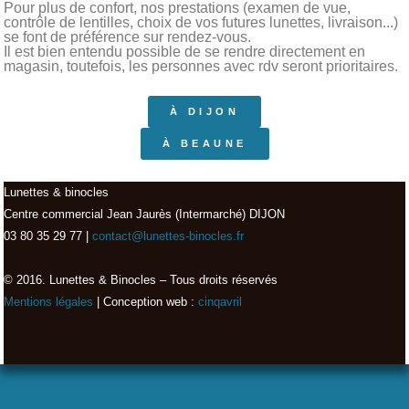
Pour plus de confort, nos prestations (examen de vue,
contrôle de lentilles, choix de vos futures lunettes, livraison...)
se font de préférence sur rendez-vous.
Il est bien entendu possible de se rendre directement en
magasin, toutefois, les personnes avec rdv seront prioritaires.
À DIJON
À BEAUNE
Lunettes & binocles
Centre commercial Jean Jaurès (Intermarché) DIJON
03 80 35 29 77 |
contact@lunettes-binocles.fr
© 2016. Lunettes & Binocles – Tous droits réservés​
Mentions légales
| Conception web :
cinqavril