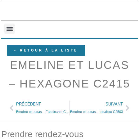
NOS COLLECTIONS
QUI SOMMES-NOUS ?
< RETOUR À LA LISTE
EMELINE ET LUCAS
– HEXAGONE C2415
PRÉCÉDENT
SUIVANT
Emeline et Lucas – Fascinante C2508
Emeline et Lucas – Idealiste C2503
Prendre rendez-vous