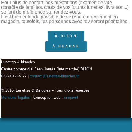
Pour plus de confort, nos prestations (examen de vue,
contrôle de lentilles, choix de vos futures lunettes, livraison...)
se font de préférence sur rendez-vous.
Il est bien entendu possible de se rendre directement en
magasin, toutefois, les personnes avec rdv seront prioritaires.
À DIJON
À BEAUNE
Lunettes & binocles
Centre commercial Jean Jaurès (Intermarché) DIJON
03 80 35 29 77 |
contact@lunettes-binocles.fr
© 2016. Lunettes & Binocles – Tous droits réservés​
Mentions légales
| Conception web :
cinqavril