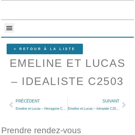
NOS COLLECTIONS
QUI SOMMES-NOUS ?
< RETOUR À LA LISTE
EMELINE ET LUCAS
– IDEALISTE C2503
PRÉCÉDENT
SUIVANT
Emeline et Lucas – Hexagone C2415
Emeline et Lucas – Intrepide C2502
Prendre rendez-vous