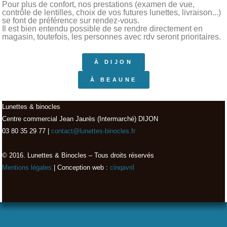
Pour plus de confort, nos prestations (examen de vue,
contrôle de lentilles, choix de vos futures lunettes, livraison...)
se font de préférence sur rendez-vous.
Il est bien entendu possible de se rendre directement en
magasin, toutefois, les personnes avec rdv seront prioritaires.
À DIJON
À BEAUNE
Lunettes & binocles
Centre commercial Jean Jaurès (Intermarché) DIJON
03 80 35 29 77 |
contact@lunettes-binocles.fr
© 2016. Lunettes & Binocles – Tous droits réservés​
Mentions légales
| Conception web :
cinqavril