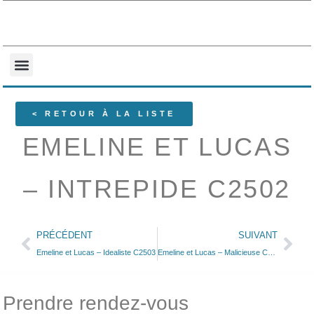
NOS COLLECTIONS
QUI SOMMES-NOUS ?
< RETOUR À LA LISTE
EMELINE ET LUCAS
– INTREPIDE C2502
PRÉCÉDENT
SUIVANT
Emeline et Lucas – Idealiste C2503
Emeline et Lucas – Malicieuse C2501
Prendre rendez-vous