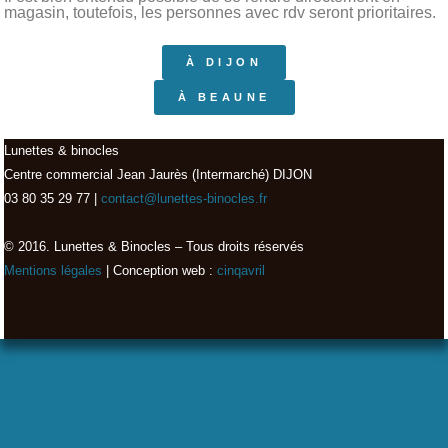
magasin, toutefois, les personnes avec rdv seront prioritaires.
À DIJON
À BEAUNE
Lunettes & binocles
Centre commercial Jean Jaurès (Intermarché) DIJON
03 80 35 29 77 |
contact@lunettes-binocles.fr
© 2016. Lunettes & Binocles – Tous droits réservés​
Mentions légales
| Conception web :
cinqavril