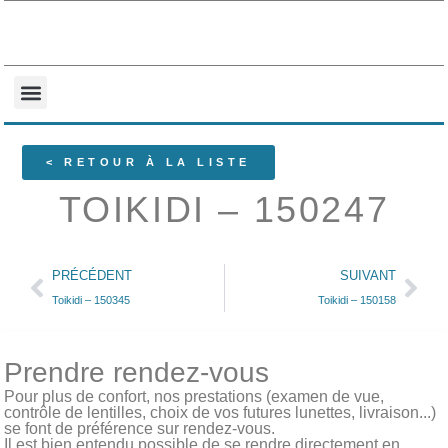
NOS COLLECTIONS
QUI SOMMES-NOUS ?
< RETOUR À LA LISTE
TOIKIDI – 150247
PRÉCÉDENT
SUIVANT
Toikidi – 150345
Toikidi – 150158
Prendre rendez-vous
Pour plus de confort, nos prestations (examen de vue,
contrôle de lentilles, choix de vos futures lunettes, livraison...)
se font de préférence sur rendez-vous.
Il est bien entendu possible de se rendre directement en