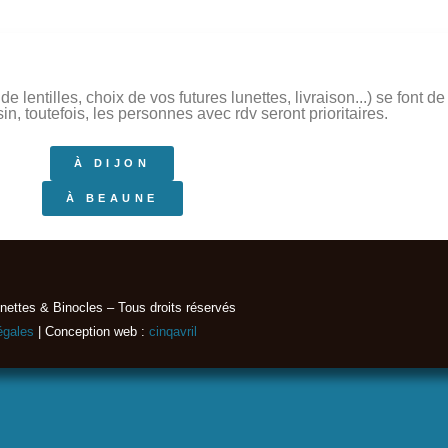
 lentilles, choix de vos futures lunettes, livraison...) se font 
, toutefois, les personnes avec rdv seront prioritaires.
À DIJON
À BEAUNE
nettes & Binocles – Tous droits réservés​
égales
| Conception web :
cinqavril