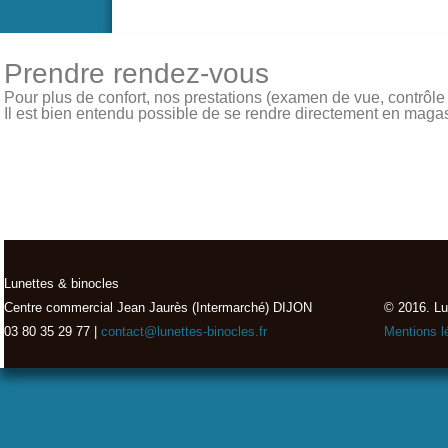
Prendre rendez-vous
Pour plus de confort, nos prestations (examen de vue, contrôle de
Il est bien entendu possible de se rendre directement en magasin
Lunettes & binocles
Centre commercial Jean Jaurès (Intermarché) DIJON
© 2016. Lu
03 80 35 29 77 |
contact@lunettes-binocles.fr
Mentions l