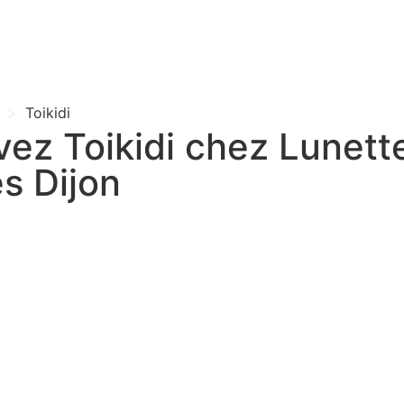
>
Toikidi
vez Toikidi chez Lunett
s Dijon