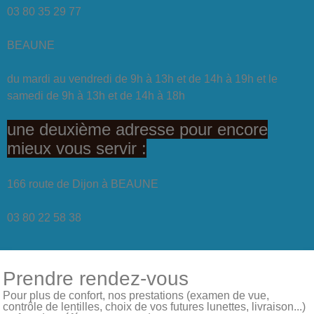
03 80 35 29 77
BEAUNE
du mardi au vendredi de 9h à 13h et de 14h à 19h et le
samedi de 9h à 13h et de 14h à 18h
une deuxième adresse pour encore
mieux vous servir :
166 route de Dijon à BEAUNE
03 80 22 58 38
Prendre rendez-vous
Pour plus de confort, nos prestations (examen de vue,
contrôle de lentilles, choix de vos futures lunettes, livraison...)