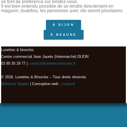
se font de préférence sur rendez-vous.
Il est bien entendu possible de se rendre directement en
magasin, toutefois, les personnes avec rdv seront prioritaires.
À DIJON
À BEAUNE
Lunettes & binocles
Centre commercial Jean Jaurès (Intermarché) DIJON
03 80 35 29 77 |
contact@lunettes-binocles.fr
© 2016. Lunettes & Binocles – Tous droits réservés​
Mentions légales
| Conception web :
cinqavril